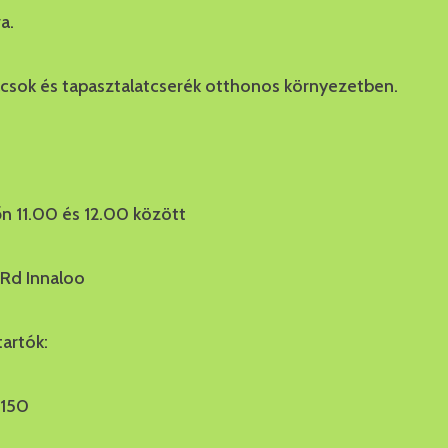
a.
csok és tapasztalatcserék otthonos környezetben.
n 11.00 és 12.00 között
 Rd Innaloo
tartók:
9150