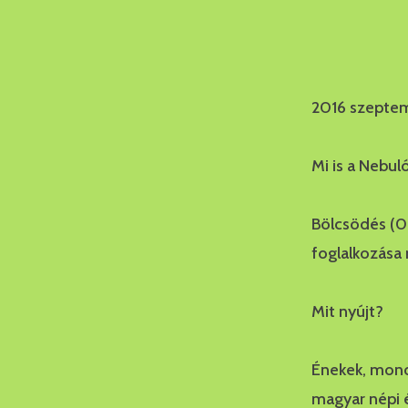
2016 szeptem
Mi is a Nebul
Bölcsödés (0
foglalkozása
Mit nyújt?
Énekek, mond
magyar népi é