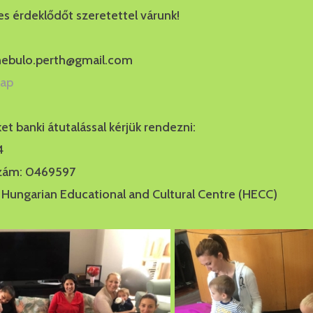
s érdeklődőt szeretettel várunk!
 nebulo.perth@gmail.com
lap
et banki átutalással kérjük rendezni:
4
zám: 0469597
 Hungarian Educational and Cultural Centre (HECC)