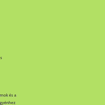
ós
amok és a
 egyénhez