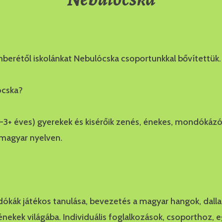
berétől iskolánkat Nebulócska csoportunkkal bővítettük.
ócska?
-3+ éves) gyerekek és kisérőik zenés, énekes, mondókáz
 magyar nyelven.
ókák játékos tanulása, bevezetés a magyar hangok, dall
nekek világába. Individuális foglalkozások, csoporthoz,