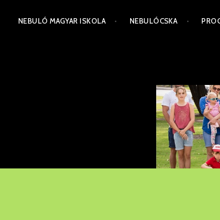
Skip
NEBULÓ MAGYAR ISKOLA
NEBULÓCSKA
PRO
to
content
NEBULO SCHOOL